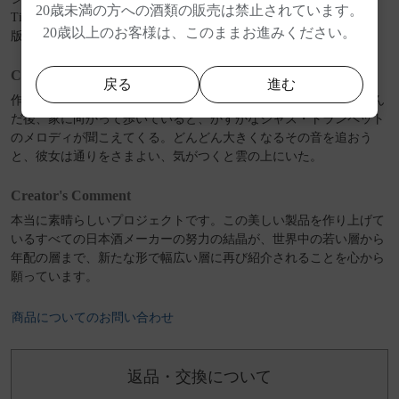
20歳未満の方への酒類の販売は禁止されています。
Times, WePresent by WeTransfer, Kiblind Magazine などの国際的な出
20歳以上のお客様は、このままお進みください。
版物の編集にも携わる。
Concept
戻る
進む
作品のタイトルは『雲の向こう』。ある女性が地元の居酒屋で飲ん
だ後、家に向かって歩いていると、かすかなジャズ・トランペット
のメロディが聞こえてくる。どんどん大きくなるその音を追おう
と、彼女は通りをさまよい、気がつくと雲の上にいた。
Creator's Comment
本当に素晴らしいプロジェクトです。この美しい製品を作り上げて
いるすべての日本酒メーカーの努力の結晶が、世界中の若い層から
年配の層まで、新たな形で幅広い層に再び紹介されることを心から
願っています。
商品についてのお問い合わせ
返品・交換について