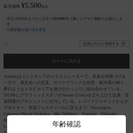
¥
5,500
販売価格
税込
本日
12時00分
までのご注文で
2026/08/12（水）
に
ヤマト運輸
でお届けしま
す。
東京都
お届け先を変更
お気に入りに登録する
カートに入れる
Ardneksはインドネシアのイラストレーターで、音楽を特徴づける
一方で、異文化への言及、サイケデリックな色彩、銀河系の神々、
夢のようなトロピカリアを遊び心たっぷりに組み合わせている。
2013年にグラフィックスタジオParaiso Graficaを立ち上げて以来、音
楽関連のプロジェクトに注力している。レコードジャケットからギ
グポスター、音楽フェスティバルに至るまで、Khruangbin、
Unknown Mortal Orchestra、Mac DeMarco、Warpaint、Kikagaku
Moyo、Night Beats、Moon Duo、L'Impératrice、Desert Daze Festival、
年齢確認
Levitation、Lollapaloozaなど、世界中のさまざまなバンドやミュー
ジシャンと仕事をしてきた。また、The New York Times, The LA