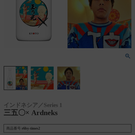
インドネシア／Series 1
三五〇× Ardneks
商品番号
r6by-times2