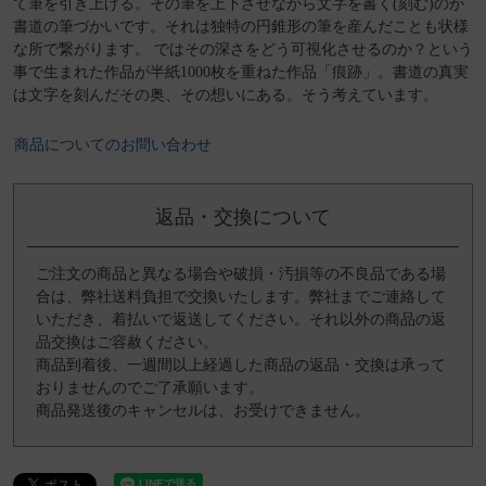
て筆を引き上げる。その筆を上下させながら文字を書く(刻む)のが
書道の筆づかいです。それは独特の円錐形の筆を産んだことも状様
な所で繋がります。 ではその深さをどう可視化させるのか？という
事で生まれた作品が半紙1000枚を重ねた作品「痕跡」。書道の真実
は文字を刻んだその奥、その想いにある。そう考えています。
商品についてのお問い合わせ
返品・交換について
ご注文の商品と異なる場合や破損・汚損等の不良品である場
合は、弊社送料負担で交換いたします。弊社までご連絡して
いただき、着払いで返送してください。それ以外の商品の返
品交換はご容赦ください。
商品到着後、一週間以上経過した商品の返品・交換は承って
おりませんのでご了承願います。
商品発送後のキャンセルは、お受けできません。