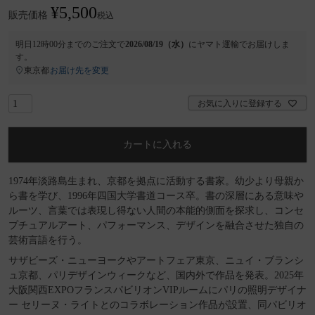
¥
5,500
販売価格
税込
明日
12時00分
までのご注文で
2026/08/19（水）
に
ヤマト運輸
でお届けしま
す。
東京都
お届け先を変更
お気に入りに登録する
カートに入れる
1974年淡路島生まれ、京都を拠点に活動する書家。幼少より母親か
ら書を学び、1996年四国大学書道コース卒。書の深層にある意味や
ルーツ、言葉では表現し得ない人間の本能的側面を探求し、コンセ
プチュアルアート、パフォーマンス、デザインを融合させた独自の
芸術言語を行う。
サザビーズ・ニューヨークやアートフェア東京、ニュイ・ブランシ
ュ京都、パリデザインウィークなど、国内外で作品を発表。2025年
大阪関西EXPOフランスパビリオンVIPルームにパリの照明デザイナ
ー セリーヌ・ライトとのコラボレーション作品が設置、同パビリオ