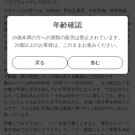
ンでパフォーマンスを行った。
デザインの分野では、NMB48、男前豆腐店、叶匠寿庵、柊家旅館、
AMAN京都、前田珈琲等の商品ロゴの制作や監修。また武田薬品工
年齢確認
業株式会社全グループによるミーティング“ONE TAKEDA”、国際会
議であるUFI TOKYOにてオープニングアクトとしてVRを使った書
のライブパフォーマンスを披露。他アジア文化都市京都2017のプロ
20歳未満の方への酒類の販売は禁止されています。
モーションビデオ制作など、最先端の映像制作にも携わる。四国大
20歳以上のお客様は、このままお進みください。
学書道文化学特任教授
Concept
戻る
進む
半紙1000枚を積み重ねた上に大きな筆で点を書き、乾いたら真ん中
で断裁。墨の浸透していく様が見える断面がこの作品です。
書のルーツは約3000年前（日本でいう弥生時代）。まだ紙はなく石
や亀の甲羅に文字を刻んでいた甲骨文字になります。ではなぜそん
なモノに刻み込んだのか？それは自分がソコに居なくても、居なく
なったとしても記された文字が残るから。永遠に残る事を求めたか
らです。そんな刻む行為は実は書道の筆づかい(筆法)の中に未だに
残っています。
想像してみて下さい。「一」を筆で書くとすると、筆先からグーと
筆を沈めてから右にスライドしていって、最後にもう一度筆を沈め